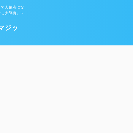
えて人気者にな
かし大辞典」～
マジッ