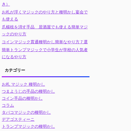
き）
お札が浮くマジックのやり方と種明かし宴会で
も使える
爪楊枝を消す手品 居酒屋でも使える簡単マジ
ックのやり方
コインマジック貫通種明かし簡単なやり方７選
簡単トランプマジックで小学生が学校の人気者
になるやり方
カテゴリー
お札 マジック 種明かし
つまようじの手品の種明かし
コイン手品の種明かし
コラム
タバコマジックの種明かし
デアゴスティーニ
トランプマジックの種明かし