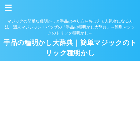
マジックの簡単な種明かしと手品のやり方をおぼえて人気者になる方
法 週末マジシャン・バッザの「手品の種明かし大辞典」～簡単マジッ
クのトリック種明かし～
手品の種明かし大辞典｜簡単マジックのト
リック種明かし