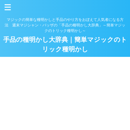
マジックの簡単な種明かしと手品のやり方をおぼえて人気者になる方
法 週末マジシャン・バッザの「手品の種明かし大辞典」～簡単マジッ
クのトリック種明かし～
手品の種明かし大辞典｜簡単マジックのト
リック種明かし