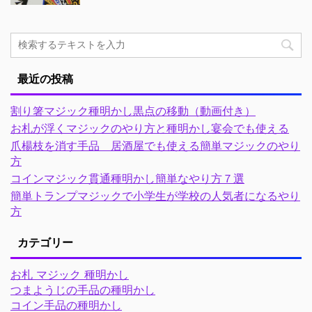
最近の投稿
割り箸マジック種明かし黒点の移動（動画付き）
お札が浮くマジックのやり方と種明かし宴会でも使える
爪楊枝を消す手品 居酒屋でも使える簡単マジックのやり
方
コインマジック貫通種明かし簡単なやり方７選
簡単トランプマジックで小学生が学校の人気者になるやり
方
カテゴリー
お札 マジック 種明かし
つまようじの手品の種明かし
コイン手品の種明かし