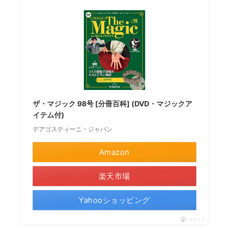
ザ・マジック 98号 [分冊百科] (DVD・マジックア
イテム付)
デアゴスティーニ・ジャパン
Amazon
楽天市場
Yahooショッピング
ポチップ