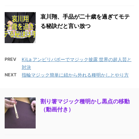
哀川翔、手品が二十歳を過ぎてモテ
る秘訣だと言い放つ
PREV
KiLa アンビリバボーでマジック披露 世界の超人芸と
対決
NEXT
指輪マジック簡単に紐から外れる種明かしとやり方
割り箸マジック種明かし黒点の移動
（動画付き）