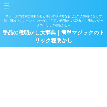
マジックの簡単な種明かしと手品のやり方をおぼえて人気者になる方
法 週末マジシャン・バッザの「手品の種明かし大辞典」～簡単マジッ
クのトリック種明かし～
手品の種明かし大辞典｜簡単マジックのト
リック種明かし