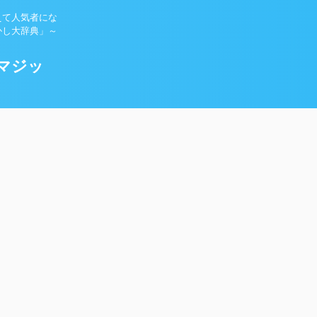
えて人気者にな
かし大辞典」～
マジッ