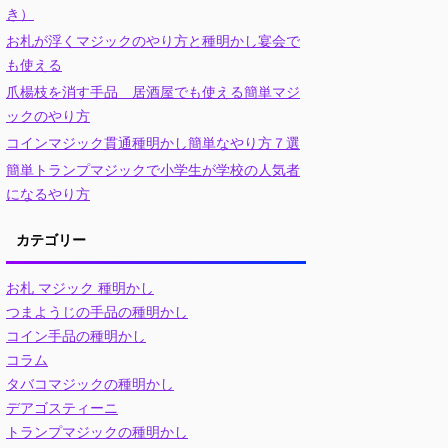
き）
お札が浮くマジックのやり方と種明かし宴会で
も使える
爪楊枝を消す手品 居酒屋でも使える簡単マジ
ックのやり方
コインマジック貫通種明かし簡単なやり方７選
簡単トランプマジックで小学生が学校の人気者
になるやり方
カテゴリー
お札 マジック 種明かし
つまようじの手品の種明かし
コイン手品の種明かし
コラム
タバコマジックの種明かし
デアゴスティーニ
トランプマジックの種明かし