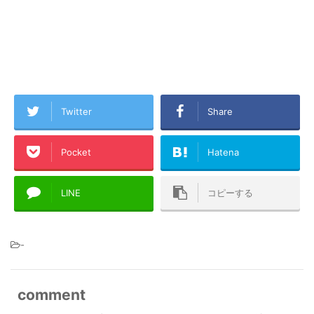
Twitter
Share
Pocket
Hatena
LINE
コピーする
-
comment