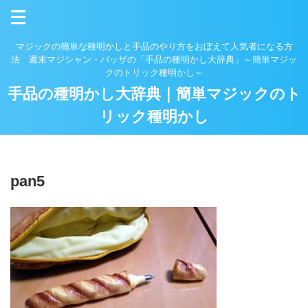
マジックの簡単な種明かしと手品のやり方をおぼえて人気者になる方
法 週末マジシャン・バッザの「手品の種明かし大辞典」～簡単マジッ
クのトリック種明かし～
手品の種明かし大辞典｜簡単マジックのト
リック種明かし
pan5