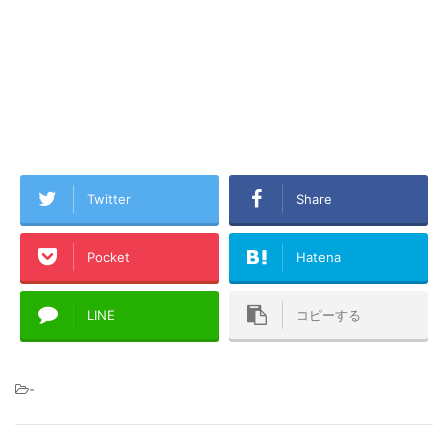
Twitter
Share
Pocket
Hatena
LINE
コピーする
-