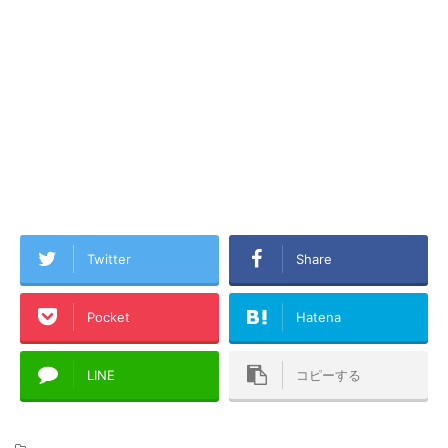
Twitter
Share
Pocket
Hatena
LINE
コピーする