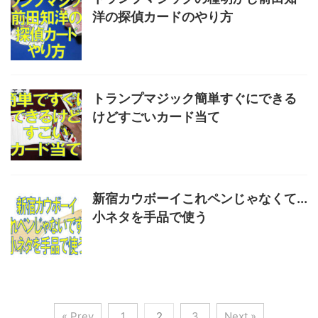
洋の探偵カードのやり方
トランプマジック簡単すぐにできる
けどすごいカード当て
新宿カウボーイこれペンじゃなくて...
小ネタを手品で使う
« Prev
1
2
3
Next »