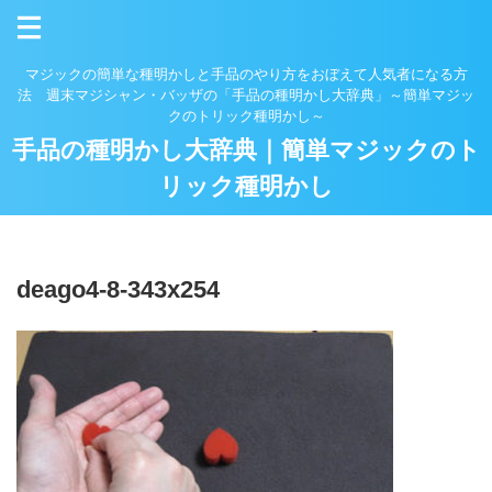
マジックの簡単な種明かしと手品のやり方をおぼえて人気者になる方
法 週末マジシャン・バッザの「手品の種明かし大辞典」～簡単マジッ
クのトリック種明かし～
手品の種明かし大辞典｜簡単マジックのト
リック種明かし
deago4-8-343x254