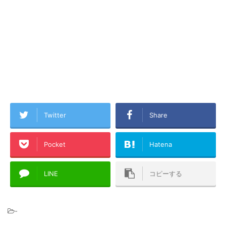
Twitter
Share
Pocket
Hatena
LINE
コピーする
-