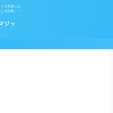
えて人気者にな
かし大辞典」～
マジッ