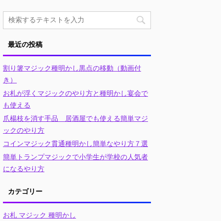
最近の投稿
割り箸マジック種明かし黒点の移動（動画付
き）
お札が浮くマジックのやり方と種明かし宴会で
も使える
爪楊枝を消す手品 居酒屋でも使える簡単マジ
ックのやり方
コインマジック貫通種明かし簡単なやり方７選
簡単トランプマジックで小学生が学校の人気者
になるやり方
カテゴリー
お札 マジック 種明かし