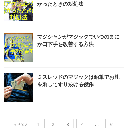
かったときの対処法
マジシャンがマジックでいつのまに
か口下手を改善する方法
ミスレッドのマジックは鉛筆でお札
を刺してすり抜ける傑作
« Prev
1
2
3
4
…
6