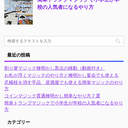
校の人気者になるやり方
最近の投稿
割り箸マジック種明かし黒点の移動（動画付き）
お札が浮くマジックのやり方と種明かし宴会でも使える
爪楊枝を消す手品 居酒屋でも使える簡単マジックのやり
方
コインマジック貫通種明かし簡単なやり方７選
簡単トランプマジックで小学生が学校の人気者になるやり
方
カテゴリー