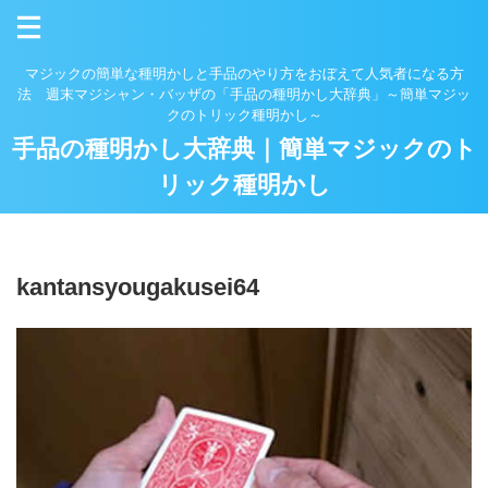
マジックの簡単な種明かしと手品のやり方をおぼえて人気者になる方
法 週末マジシャン・バッザの「手品の種明かし大辞典」～簡単マジッ
クのトリック種明かし～
手品の種明かし大辞典｜簡単マジックのト
リック種明かし
kantansyougakusei64