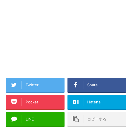
Twitter
Share
Pocket
Hatena
LINE
コピーする