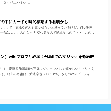
取り組みやすい ...
箱の中にカードが瞬間移動する種明かし
につけて、友達や知人を驚かせたいと思っているけど、何か瞬間
手品はないものかなぁ？ 初心者なので簡単なもので・・ このよ
ン）wikiプロフと経歴！飛鳥Ⅱでのマジックを徹底解
んは、豪華客船飛鳥Ⅱの専属マジシャンとして輝かしいキャリアを
、船上の奇術師・渡邊卓也（TAKUYA）さんのWikiプロフィー