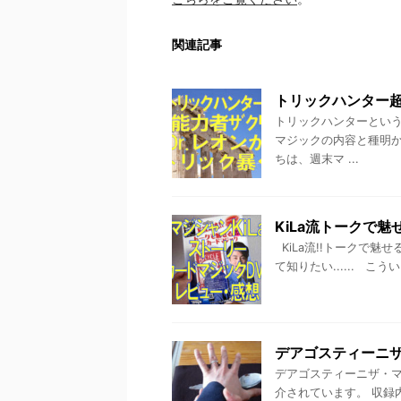
関連記事
トリックハンター
トリックハンターとい
マジックの内容と種明
ちは、週末マ ...
KiLa流トークで
KiLa流!!トークで
て知りたい...... こ
デアゴスティーニ
デアゴスティーニザ・
介されています。 収録