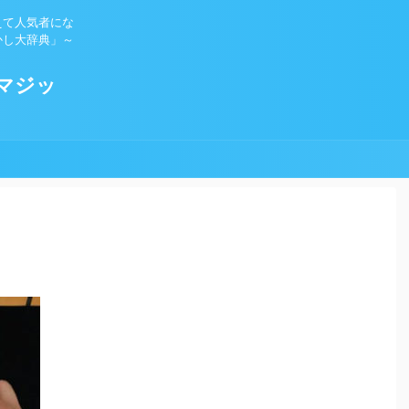
えて人気者にな
かし大辞典」～
マジッ