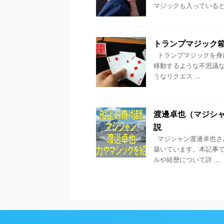
マジックも入っていると、
トランプマジック
トランプマジックを身
移動するような不思議な
うなリクエス ...
渡邊卓也（マジシャ
説
マジシャン渡邊卓也さ
築いています。本記事では
ルや経歴について詳 ...