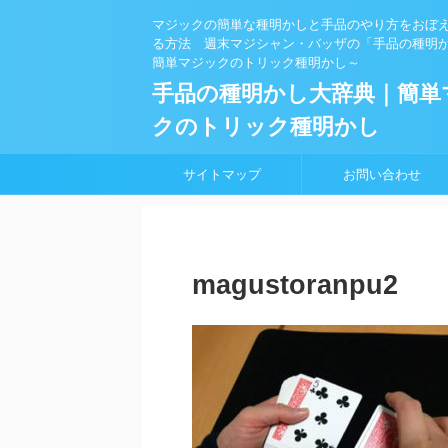
マジックの簡単な種明かしと手品のやり方をおぼ
る方法 週末マジシャン・バッザの「手品の種明
簡単マジックのトリック種明かし～
手品の種明かし大辞典｜簡単
クのトリック種明かし
サイトマップ
お問い合わせ
magustoranpu2