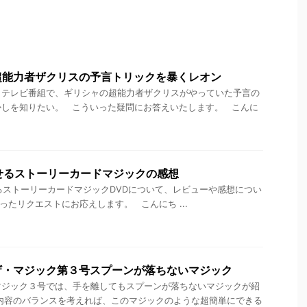
超能力者ザクリスの予言トリックを暴くレオン
うテレビ番組で、ギリシャの超能力者ザクリスがやっていた予言の
かしを知りたい。 こういった疑問にお答えいたします。 こんに
魅せるストーリーカードマジックの感想
魅せるストーリーカードマジックDVDについて、レビューや感想につい
ういったリクエストにお応えします。 こんにち ...
ザ・マジック第３号スプーンが落ちないマジック
マジック３号では、手を離してもスプーンが落ちないマジックが紹
内容のバランスを考えれば、このマジックのような超簡単にできる