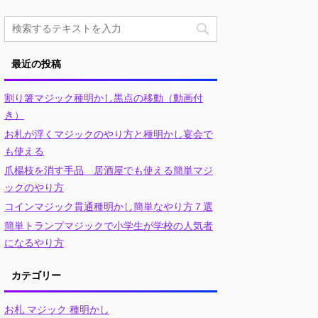
最近の投稿
割り箸マジック種明かし黒点の移動（動画付
き）
お札が浮くマジックのやり方と種明かし宴会で
も使える
爪楊枝を消す手品 居酒屋でも使える簡単マジ
ックのやり方
コインマジック貫通種明かし簡単なやり方７選
簡単トランプマジックで小学生が学校の人気者
になるやり方
カテゴリー
お札 マジック 種明かし