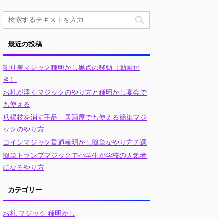
最近の投稿
割り箸マジック種明かし黒点の移動（動画付
き）
お札が浮くマジックのやり方と種明かし宴会で
も使える
爪楊枝を消す手品 居酒屋でも使える簡単マジ
ックのやり方
コインマジック貫通種明かし簡単なやり方７選
簡単トランプマジックで小学生が学校の人気者
になるやり方
カテゴリー
お札 マジック 種明かし