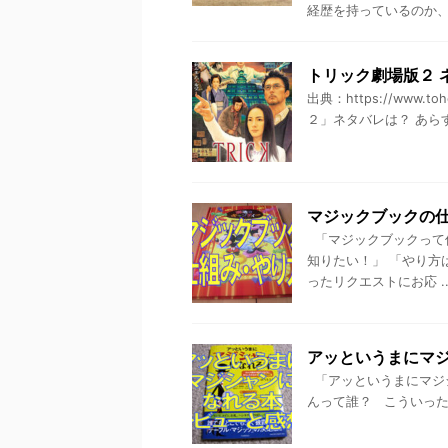
経歴を持っているのか、 .
トリック劇場版２ 
出典：https://www.toho
２」ネタバレは？ あらす
マジックブックの
「マジックブックって何
知りたい！」 「やり方
ったリクエストにお応 ..
アッというまにマ
「アッというまにマジ
んって誰？ こういった