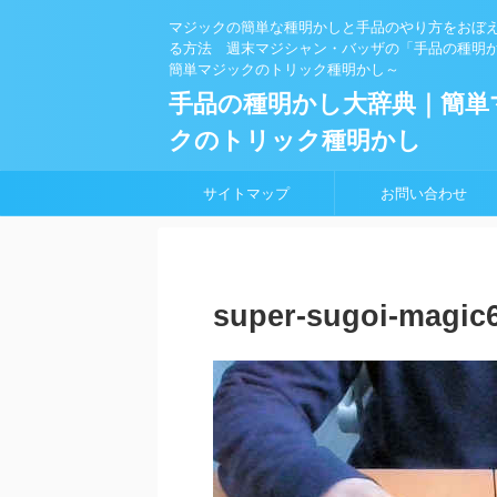
マジックの簡単な種明かしと手品のやり方をおぼ
る方法 週末マジシャン・バッザの「手品の種明
簡単マジックのトリック種明かし～
手品の種明かし大辞典｜簡単
クのトリック種明かし
サイトマップ
お問い合わせ
super-sugoi-magic