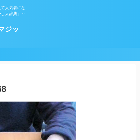
えて人気者にな
かし大辞典」～
マジッ
68