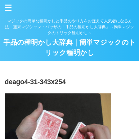
マジックの簡単な種明かしと手品のやり方をおぼえて人気者になる方
法 週末マジシャン・バッザの「手品の種明かし大辞典」～簡単マジッ
クのトリック種明かし～
手品の種明かし大辞典｜簡単マジックのト
リック種明かし
deago4-31-343x254