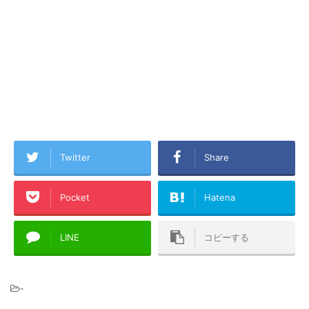
Twitter
Share
Pocket
Hatena
LINE
コピーする
-