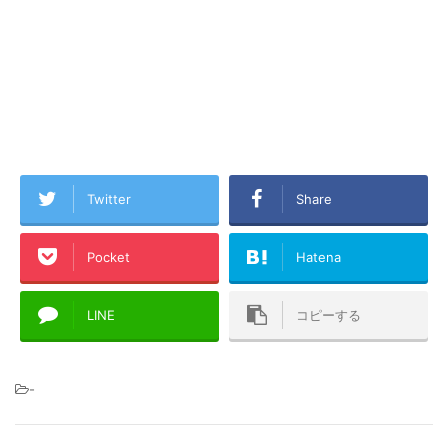
Twitter
Share
Pocket
Hatena
LINE
コピーする
-