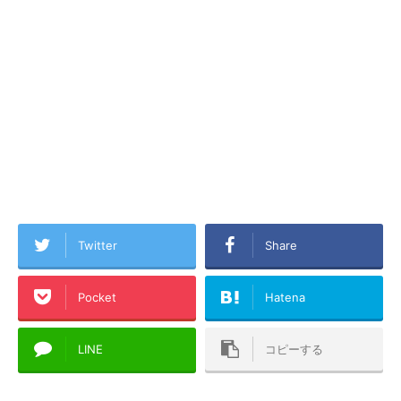
Twitter
Share
Pocket
Hatena
LINE
コピーする