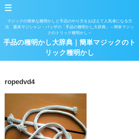
マジックの簡単な種明かしと手品のやり方をおぼえて人気者になる方
法 週末マジシャン・バッザの「手品の種明かし大辞典」～簡単マジッ
クのトリック種明かし～
手品の種明かし大辞典｜簡単マジックのト
リック種明かし
ropedvd4