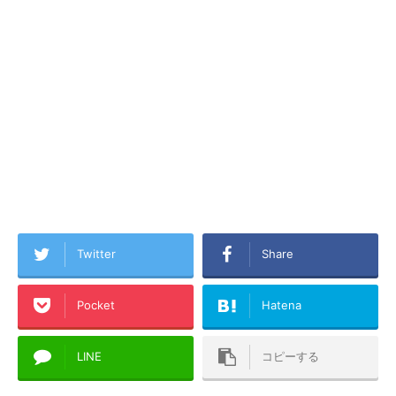
Twitter
Share
Pocket
Hatena
LINE
コピーする