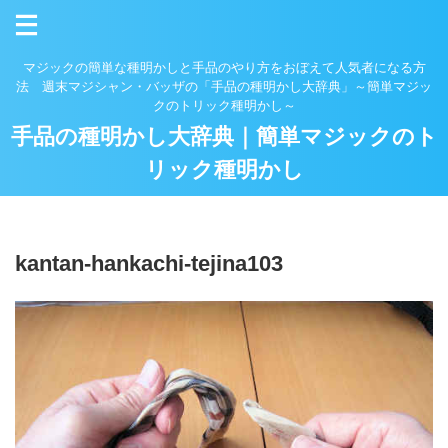
マジックの簡単な種明かしと手品のやり方をおぼえて人気者になる方
法 週末マジシャン・バッザの「手品の種明かし大辞典」～簡単マジッ
クのトリック種明かし～
手品の種明かし大辞典｜簡単マジックのト
リック種明かし
kantan-hankachi-tejina103