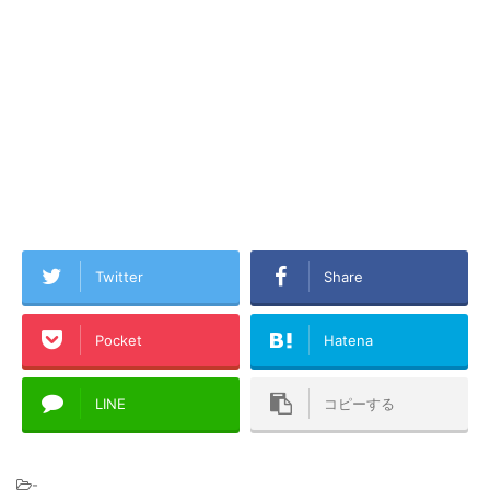
Twitter
Share
Pocket
Hatena
LINE
コピーする
-