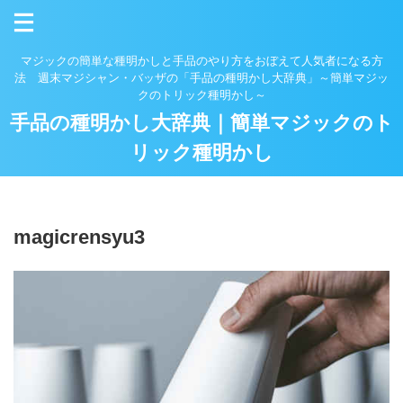
マジックの簡単な種明かしと手品のやり方をおぼえて人気者になる方
法 週末マジシャン・バッザの「手品の種明かし大辞典」～簡単マジッ
クのトリック種明かし～
手品の種明かし大辞典｜簡単マジックのト
リック種明かし
magicrensyu3