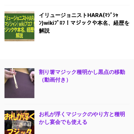
イリュージョニストHARA(ﾏｼﾞｼｬ
ﾝ)wikiﾌﾟﾛﾌ！マジックや本名、経歴を
解説
割り箸マジック種明かし黒点の移動
（動画付き）
お札が浮くマジックのやり方と種明
かし宴会でも使える