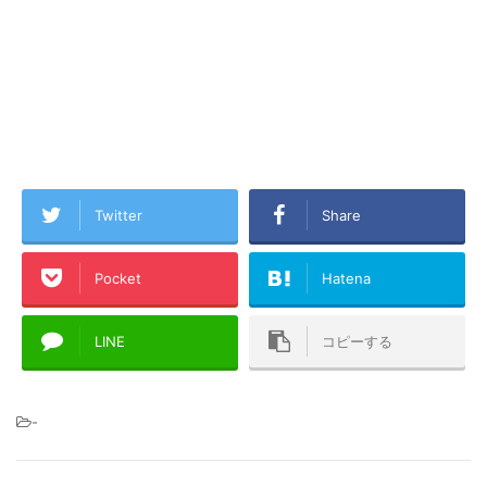
Twitter
Share
Pocket
Hatena
LINE
コピーする
-