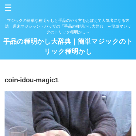
マジックの簡単な種明かしと手品のやり方をおぼえて人気者になる方
法 週末マジシャン・バッザの「手品の種明かし大辞典」～簡単マジッ
クのトリック種明かし～
手品の種明かし大辞典｜簡単マジックのト
リック種明かし
coin-idou-magic1