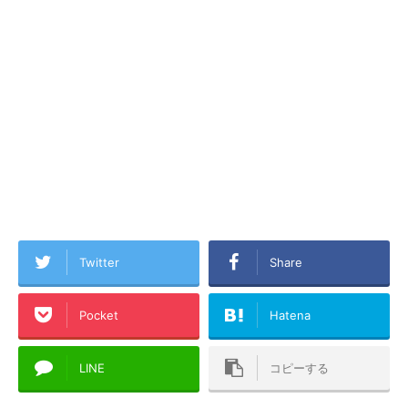
Twitter
Share
Pocket
Hatena
LINE
コピーする