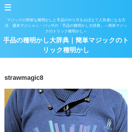
マジックの簡単な種明かしと手品のやり方をおぼえて人気者になる方
法 週末マジシャン・バッザの「手品の種明かし大辞典」～簡単マジッ
クのトリック種明かし～
手品の種明かし大辞典｜簡単マジックのト
リック種明かし
strawmagic8