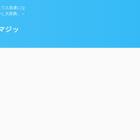
えて人気者にな
かし大辞典」～
マジッ