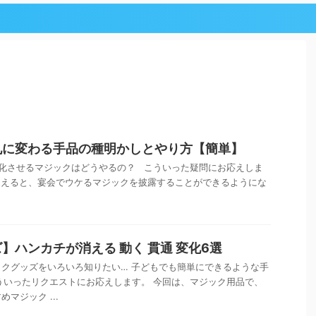
札に変わる手品の種明かしとやり方【簡単】
化させるマジックはどうやるの？ こういった疑問にお応えしま
覚えると、宴会でウケるマジックを披露することができるようにな
】ハンカチが消える 動く 貫通 変化6選
クグッズをいろいろ知りたい… 子どもでも簡単にできるような手
 こういったリクエストにお応えします。 今回は、マジック用品で、
マジック ...