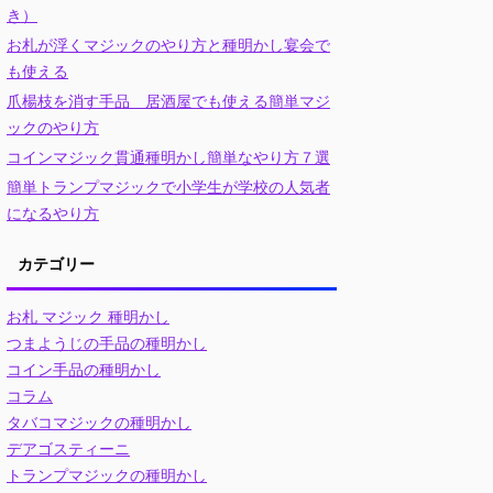
き）
お札が浮くマジックのやり方と種明かし宴会で
も使える
爪楊枝を消す手品 居酒屋でも使える簡単マジ
ックのやり方
コインマジック貫通種明かし簡単なやり方７選
簡単トランプマジックで小学生が学校の人気者
になるやり方
カテゴリー
お札 マジック 種明かし
つまようじの手品の種明かし
コイン手品の種明かし
コラム
タバコマジックの種明かし
デアゴスティーニ
トランプマジックの種明かし