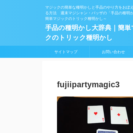
マジックの簡単な種明かしと手品のやり方をおぼ
る方法 週末マジシャン・バッザの「手品の種明
簡単マジックのトリック種明かし～
手品の種明かし大辞典｜簡単
クのトリック種明かし
サイトマップ
お問い合わせ
fujiipartymagic3