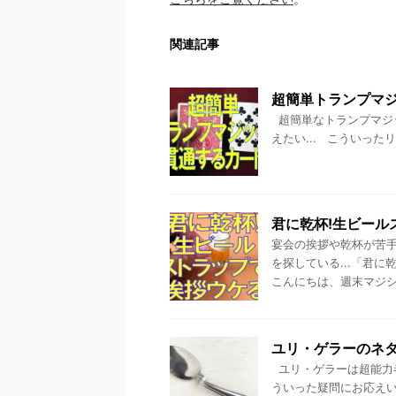
関連記事
超簡単トランプマ
超簡単なトランプマジッ
えたい... こういった
君に乾杯!生ビール
宴会の挨拶や乾杯が苦手
を探している...「君
こんにちは、週末マジシャ
ユリ・ゲラーのネタ
ユリ・ゲラーは超能力者
ういった疑問にお応えい