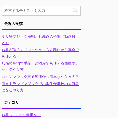
最近の投稿
割り箸マジック種明かし黒点の移動（動画付
き）
お札が浮くマジックのやり方と種明かし宴会で
も使える
爪楊枝を消す手品 居酒屋でも使える簡単マジ
ックのやり方
コインマジック貫通種明かし簡単なやり方７選
簡単トランプマジックで小学生が学校の人気者
になるやり方
カテゴリー
お札 マジック 種明かし