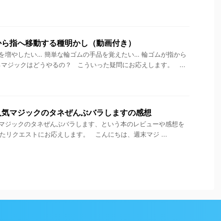
から指へ移動する種明かし（動画付き）
増やしたい… 簡単な輪ゴムの手品を覚えたい… 輪ゴムが指から
マジックはどうやるの？ こういった疑問にお応えします。 ...
人気マジックのタネぜんぶバラしますの感想
マジックのタネぜんぶバラします、という本のレビューや感想を
ういったリクエストにお応えします。 こんにちは、週末マジ ...