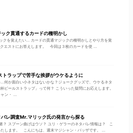
ジック貫通するカードの種明かし
クを覚えたい... カードの貫通マジックの種明かしとやり方を覚
リクエストにお答えします。 今回は３枚のカードを使 ...
ストラップで苦手な挨拶がウケるように
...何か面白い小ネタはないかな？ジョークグッズで、ウケるネタ
に乾杯ビールストラップ」って何？ こういった疑問にお応えします。
ン・ ...
バレ調査Mr.マリック氏の発言から探る
？ スプーン曲げはウソ？ ユリ・ゲラーのネタバレ情報は？ こ
たします。 こんにちは、週末マジシャン・バッザです。 ...