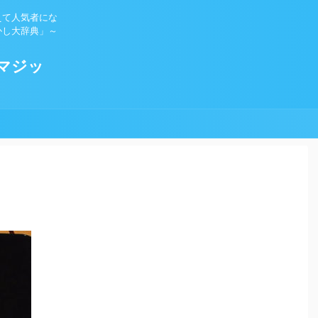
えて人気者にな
かし大辞典」～
マジッ