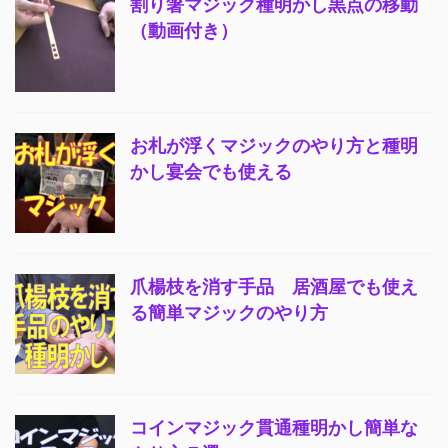
割り箸マジック種明かし黒点の移動
（動画付き）
お札が浮くマジックのやり方と種明
かし宴会でも使える
爪楊枝を消す手品 居酒屋でも使え
る簡単マジックのやり方
コインマジック貫通種明かし簡単な