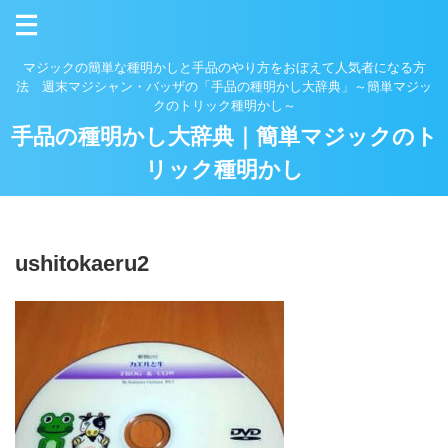
マジックの簡単な種明かしと手品のやり方をおぼえて人気者になる方
法 週末マジシャン・バッザの「手品の種明かし大辞典」～簡単マジッ
クのトリック種明かし～
手品の種明かし大辞典｜簡単マジックのト
リック種明かし
ushitokaeru2