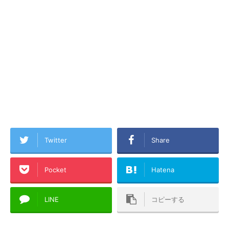
Twitter
Share
Pocket
Hatena
LINE
コピーする